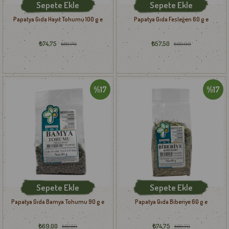
Sepete Ekle
Sepete Ekle
Papatya Gıda Hayıt Tohumu 100 g e
Papatya Gıda Fesleğen 60 g e
₺74,75
₺57,50
₺89,70
₺69,00
%17
%17
Sepete Ekle
Sepete Ekle
Papatya Gıda Bamya Tohumu 90 g e
Papatya Gıda Biberiye 60 g e
₺69,00
₺74,75
₺82,80
₺89,70