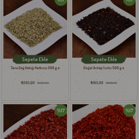
Sepete Ekle
Sepete Ekle
Tane Dağ Kekiği Katkısız 500 g e
Doğal Antep İsotu 500 g e
₺385,00
₺165,00
₺462,00
₺198,00
%17
%17