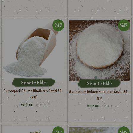
%17
%17
Sepete Ekle
Sepete Ekle
Gurmepark Dökme Hindistan Cevizi 500
Gurmepark Dökme Hindistan Cevizi 250
g e
g e
₺216,00
₺259,20
₺108,00
₺129,60
%17
%17