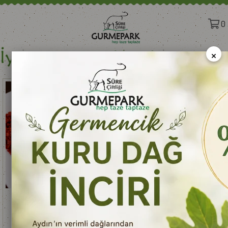
0
×
%17
%17
Sepete Ekle
Sepete Ekle
Çok Acı Pul Biber Katkısız 1 Kg
Normal Acı Pul Biber 1 Kg
₺690,00
₺550,00