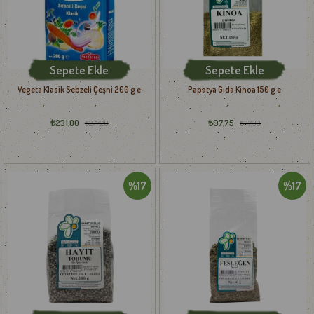
Sepete Ekle
Sepete Ekle
Vegeta Klasik Sebzeli Çeşni 200 g e
Papatya Gıda Kinoa 150 g e
₺231,00
₺97,75
₺277,20
₺117,30
%17
%17