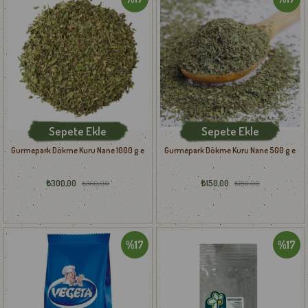
Sepete Ekle
Sepete Ekle
Gurmepark Dökme Kuru Nane 1000 g e
Gurmepark Dökme Kuru Nane 500 g e
₺300,00
₺150,00
₺360,00
₺180,00
%17
%17