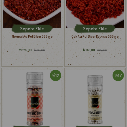
Sepete Ekle
Sepete Ekle
Normal Acı Pul Biber 500 g e
Çok Acı Pul Biber Katkısız 500 g e
₺275,00
₺345,00
₺330,00
₺414,00
%17
%17