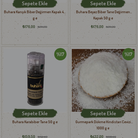
Sepete Ekle
Sepete Ekle
Buhara Karışık Biber Değirmen Kapak 40
Buhara Beyaz Biber Tane Değirmen
g e
Kapak 50 g e
₺176,00
₺176,00
₺211,20
₺211,20
%17
%17
Sepete Ekle
Sepete Ekle
Buhara Karabiber Tane 50 g e
Gurmepark Dökme Hindistan Cevizi
1000 g e
₺159,50
₺432,00
₺191,40
₺518,40