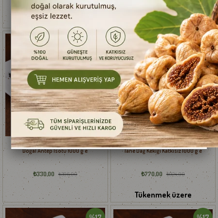
₺828,00
₺660,00
%17
%17
Sepete Ekle
Sepete Ekle
Doğal Antep İsotu 1000 g e
Tane Dağ Kekiği Katkısız 1000 g e
₺330,00
₺770,00
₺396,00
₺924,00
Tükenmek üzere
%17
%17