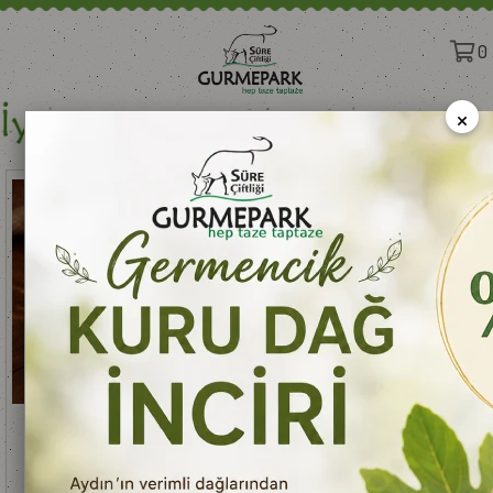
0
×
%17
%17
Sepete Ekle
Sepete Ekle
Cin Patlatmalık Mısır 1000 g e
Barbunya 1000 g e
₺49,50
₺176,00