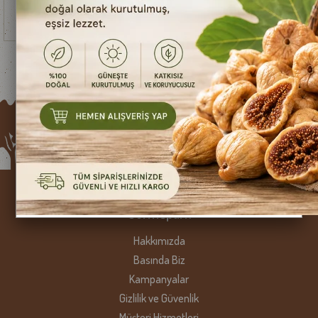
₺59,40
₺211,20
Gurmepark
Hakkımızda
Basında Biz
Kampanyalar
Gizlilik ve Güvenlik
Müşteri Hizmetleri