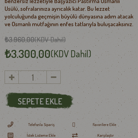
benzersiz lezzetiyle Başyazıcı Pastırma Osmanlı
Usülü, sofralarınıza ayrıcalık katar. Bu lezzet
yolculuğunda geçmişin büyülü dünyasına adım atacak
ve Osmanlı mutfağının enfes tatlarıyla buluşacaksınız.
₺3.960,00
(KDV Dahil)
₺3.300,00
(KDV Dahil)
Telefonla Sipariş
Favorilere Ekle
İstek Listeme Ekle
Karşılaştır