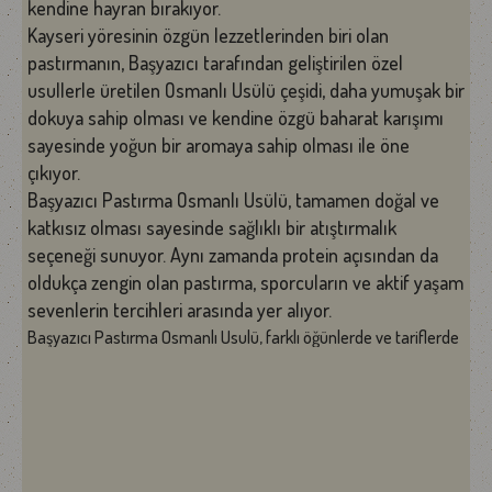
kendine hayran bırakıyor.
Kayseri yöresinin özgün lezzetlerinden biri olan
pastırmanın, Başyazıcı tarafından geliştirilen özel
usullerle üretilen Osmanlı Usülü çeşidi, daha yumuşak bir
dokuya sahip olması ve kendine özgü baharat karışımı
sayesinde yoğun bir aromaya sahip olması ile öne
çıkıyor.
Başyazıcı Pastırma Osmanlı Usülü, tamamen doğal ve
katkısız olması sayesinde sağlıklı bir atıştırmalık
seçeneği sunuyor. Aynı zamanda protein açısından da
oldukça zengin olan pastırma, sporcuların ve aktif yaşam
sevenlerin tercihleri arasında yer alıyor.
Başyazıcı Pastırma Osmanlı Usulü, farklı öğünlerde ve tariflerde
kullanılabilir:
Kahvaltı:
Pastırmalı yumurta veya omletlerde kullanabilirsiniz.
Atıştırmalık:
Şarküteri tabaklarında, sandviçlerde veya
dürümlerde tercih edebilirsiniz.
Ana Yemek:
Makarna, pizza veya börek gibi tariflere lezzet