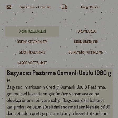
Fiyat Düşünce Haber Ver
Kargo Bedava
ÜRÜN ÖZELLIKLERI
YORUMLAR
(0)
ÖDEME SEÇENEKLERI
ÜRÜN ÖNERILERI
SERTIFIKALARIMIZ
BU PEYNIRI TATTINIZ MI?
KARGO VE TESLIMAT
Başyazıcı Pastırma Osmanlı Usülü 1000 g
℮
Başyazıcı markasının ürettiği Osmanlı Usülü Pastırma,
geleneksel lezzetlerin günümüze yansıması adına
oldukça önemli bir yere sahip. Başyazıcı, özel baharat
karışımları ve uzun süreli dinlendirme teknikleri ile %100
dana etinden ürettiği pastırmalarıyla lezzet tutkunlarını