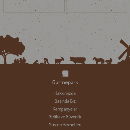
Ambalaj:
Açıldıktan sonra hava almayan bir kapta
veya streç filmle sararak muhafaza edin.
Tüketim Süresi:
Açıldıktan sonra 7 gün içinde
tüketilmesi önerilir.
Besin Değerleri
Besin Değerleri
Enerji: 197 kcal
Yağ: 5 g
Protein 35 g
Karbonhidrat: 3 g
Gurmepark
Tuz: 7 g
İyi, Temiz ve Adil Gıda…
Hakkımızda
Ürünlerimizi tüm Türkiye’ye Yurtiçi Kargo aracılığı ile soğuk zincir
Basında Biz
hassasiyetine uygun olarak özenle hazırlayıp müşterilerimize
Kampanyalar
ulaştırıyoruz.
Gizlilik ve Güvenlik
Söz konusu gıda olunca lezzetin bozulmaması ve soğuk zincirin
Müşteri Hizmetleri
muhafaza edilmesine oldukça önem vermekteyiz. Kırılma veya