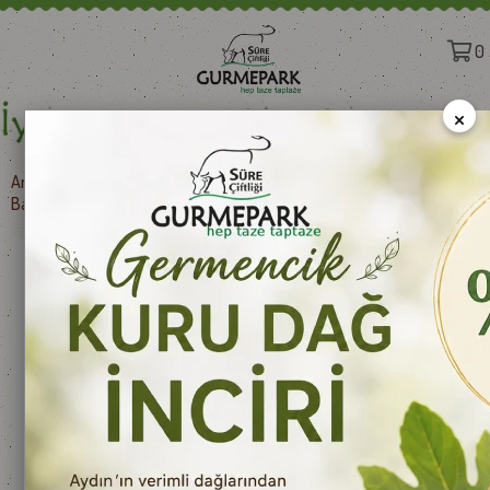
0
×
Anasayfa
>
Et Ürünleri
>
PASTIRMA
>
Başyazıcı Pastırma Osmanlı Usülü 1000 g e