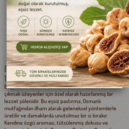
Başyazıcı Pastırma Osmanlı Usülü
1000 g e
Başyazıcı Pastırma Osmanlı Usülü, lezzetin zirvesine
çıkmak isteyenler için özel olarak hazırlanmış bir
lezzet şölenidir. Bu eşsiz pastırma, Osmanlı
mutfağından ilham alarak geleneksel yöntemlerle
üretilir ve damaklarda unutulmaz bir iz bırakır.
Kendine özgü aroması, tütsülenmiş dokusu ve