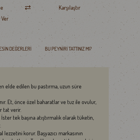
le
Karşılaştır
 Ver
ESIN DEĞERLERI
BU PEYNIRI TATTINIZ MI?
den elde edilen bu pastırma, uzun süre
r. Et, önce özel baharatlar ve tuz ile ovulur,
tat verir.
 İster tek başına atıştırmalık olarak tüketin,
.
 lezzetini korur.
Başyazıcı markasının