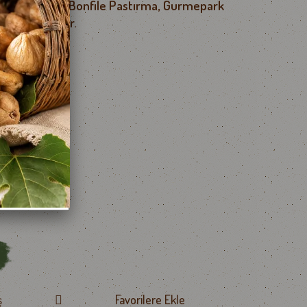
dıyla Başyazıcı Bonfile Pastırma, Gurmepark
lezzet katıyor.
hil)
ş
Favorilere Ekle