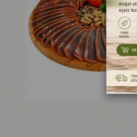
YOĞURTLAR
SALAM
MAYALAR
SUCUK