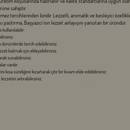
etim koşullarında hazırlanır ve kalite standartlarına uygun olara
üne sahiptir.
z tercihlerinden biridir. Lezzetli, aromatik ve besleyici özellikleriy
pastırma, Başyazıcı'nın lezzet anlayışını yansıtan bir üründür.
kullanılabilir:
irsiniz.
 dürümlerde tercih edebilirsiniz.
zzet katmak için ekleyebilirsiniz.
ak sunabilirsiniz.
lar vardır:
i kısa süreliğine kızartarak çıtır bir kıvam elde edebilirsiniz.
ezzetini artırabilirsiniz.
ullanarak pastırmanın aromasını yemeğe yansıtabilirsiniz.
klı lezzetler oluşturabilirsiniz.
eye özen gösterin, aksi takdirde pastırma sertleşebilir.