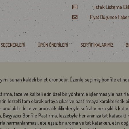
İstek Listeme Ek
Fiyat Düşünce Haber
 SEÇENEKLERI
ÜRÜN ÖNERILERI
SERTIFIKALARIMIZ
B
yimi sunan kaliteli bir et ürünüdür. Özenle seçilmiş bonfile etin
rma, taze ve kaliteli etin özel bir yöntemle işlenmesiyle hazırlanı
in lezzeti tam olarak ortaya çıkar ve pastırmaya karakteristik bir 
nulabilir. İnce ve aromatik dilimleriyle sofralarınıza şıklık katar.
, Başyazıcı Bonfile Pastırma, lezzetiyle her anınıza tat katacaktır
la harmanlanması, ete eşsiz bir aroma ve tat katarken, etin doğal