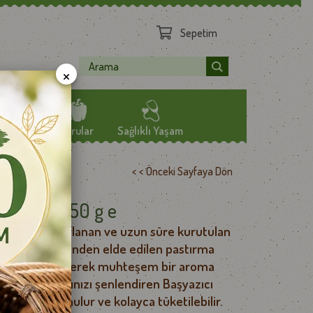
Sepetim
×
Mamüller
Kurular
Sağlıklı Yaşam
< < Önceki Sayfaya Dön
BZE TOZLARI
ÖZEL YAĞLAR
Pastırma 250 g e
CİPS
TEMİZLİK
, özenle hazırlanan ve uzun süre kurutulan
LER
SAĞLIK TAKVİYESİ
iteli bonfile etinden elde edilen pastırma
ER
la zenginleştirilerek muhteşem bir aroma
etiyle sofralarınızı şenlendiren Başyazıcı
iş olarak sunulur ve kolayca tüketilebilir.