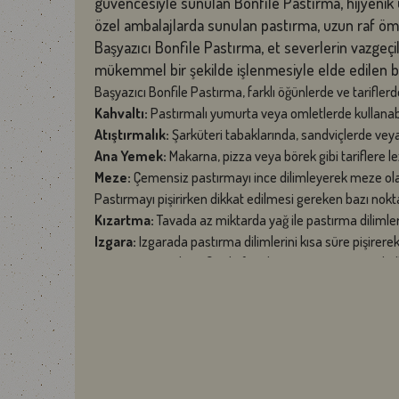
güvencesiyle sunulan Bonfile Pastırma, hijyenik ür
özel ambalajlarda sunulan pastırma, uzun raf ömr
Başyazıcı Bonfile Pastırma, et severlerin vazgeçilme
mükemmel bir şekilde işlenmesiyle elde edilen bu 
Başyazıcı Bonfile Pastırma, farklı öğünlerde ve tariflerde 
Kahvaltı:
Pastırmalı yumurta veya omletlerde kullanabil
Atıştırmalık:
Şarküteri tabaklarında, sandviçlerde veya
Ana Yemek:
Makarna, pizza veya börek gibi tariflere le
Meze:
Çemensiz pastırmayı ince dilimleyerek meze olar
Pastırmayı pişirirken dikkat edilmesi gereken bazı nokta
Kızartma:
Tavada az miktarda yağ ile pastırma dilimlerin
Izgara:
Izgarada pastırma dilimlerini kısa süre pişirerek l
Fırın:
Pastırmalı tariflerde fırında pişirme yöntemini k
Soteleme:
Sebzelerle birlikte pastırmayı soteleyerek far
Pastırmayı pişirirken yüksek ısıda ve kısa sürede pişirm
Besin Değerleri
Enerji: 197 kcal
Yağ: 5 g