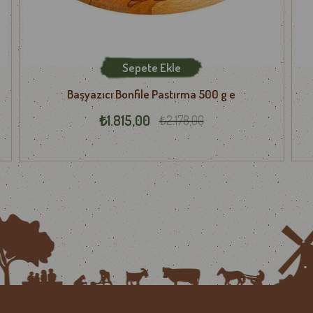
e veya teslimat sürecinde yaşadığınız herhangi bir sorunu
info@gurmepa
Sepete Ekle
dileriz.
Başyazıcı Bonfile Pastırma 500 g e
₺1.815,00
₺2.178,00