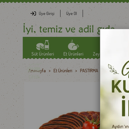
Üye Girişi
Üye Ol
Süt Ürünleri
Et Ürünleri
Zeytin-Zeytinyağlar
Anasayfa
>
Et Ürünleri
>
PASTIRMA
>
Başyazıcı Bo
YÖRESEL PEYNİRLER
SOSİS
ZEYTİN
Çiftlik
TULUM PEYNİRLERİ
FÜME ETLER
ÖZEL ZEYTİNLER
EZİNE PEYNİRLERİ
JAMBON
ZEYTİNYAĞLARI
GURME PEYNİRLER
KAVURMA
İTHAL PEYNİRLER
KURU ET
TEREYAĞLAR
PASTIRMA