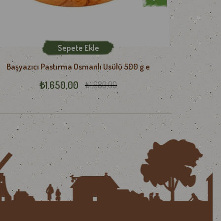
rk.com.tr
adresinden, Whatsapp iletişim
Sepete Ekle
Başyazıcı Pastırma Osmanlı Usülü 500 g e
Başyazı
₺1.650,00
₺1.980,00