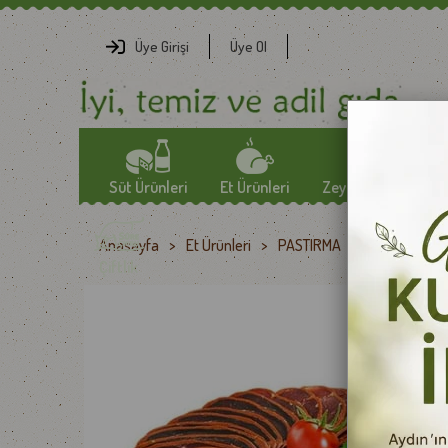
Üye Girişi
Üye Ol
Süt Ürünleri
Et Ürünleri
Zeytin-Zeytinyağlar
Anasayfa
>
Et Ürünleri
>
PASTIRMA
>
Başyazıcı Bo
YÖRESEL PEYNİRLER
SOSİS
ZEYTİN
Çiftlik
TULUM PEYNİRLERİ
FÜME ETLER
ÖZEL ZEYTİNLER
EZİNE PEYNİRLERİ
JAMBON
ZEYTİNYAĞLARI
GURME PEYNİRLER
KAVURMA
İTHAL PEYNİRLER
KURU ET
TEREYAĞLAR
PASTIRMA