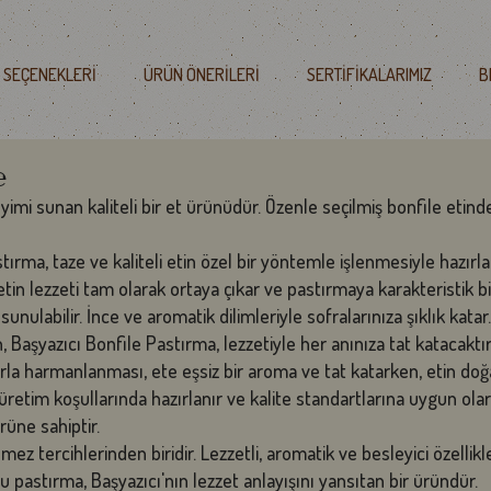
 SEÇENEKLERI
ÜRÜN ÖNERILERI
SERTIFIKALARIMIZ
B
℮
yimi sunan kaliteli bir et ürünüdür. Özenle seçilmiş bonfile etin
rma, taze ve kaliteli etin özel bir yöntemle işlenmesiyle hazırlanı
in lezzeti tam olarak ortaya çıkar ve pastırmaya karakteristik bir 
nulabilir. İnce ve aromatik dilimleriyle sofralarınıza şıklık katar.
, Başyazıcı Bonfile Pastırma, lezzetiyle her anınıza tat katacaktır
la harmanlanması, ete eşsiz bir aroma ve tat katarken, etin doğal
etim koşullarında hazırlanır ve kalite standartlarına uygun olara
üne sahiptir.
z tercihlerinden biridir. Lezzetli, aromatik ve besleyici özellikleriy
pastırma, Başyazıcı'nın lezzet anlayışını yansıtan bir üründür.