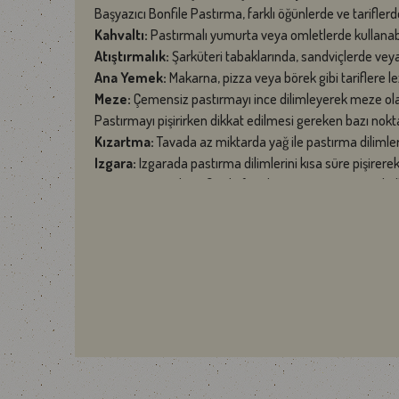
Başyazıcı Bonfile Pastırma, farklı öğünlerde ve tariflerde 
Kahvaltı:
Pastırmalı yumurta veya omletlerde kullanabil
Atıştırmalık:
Şarküteri tabaklarında, sandviçlerde veya
Ana Yemek:
Makarna, pizza veya börek gibi tariflere le
Meze:
Çemensiz pastırmayı ince dilimleyerek meze olar
Pastırmayı pişirirken dikkat edilmesi gereken bazı nokta
Kızartma:
Tavada az miktarda yağ ile pastırma dilimlerin
Izgara:
Izgarada pastırma dilimlerini kısa süre pişirerek l
Fırın:
Pastırmalı tariflerde fırında pişirme yöntemini k
Soteleme:
Sebzelerle birlikte pastırmayı soteleyerek far
Pastırmayı pişirirken yüksek ısıda ve kısa sürede pişirm
Besin Değerleri
Enerji: 197 kcal
Yağ: 5 g
Protein 35 g
Karbonhidrat: 3 g
Tuz: 7 g