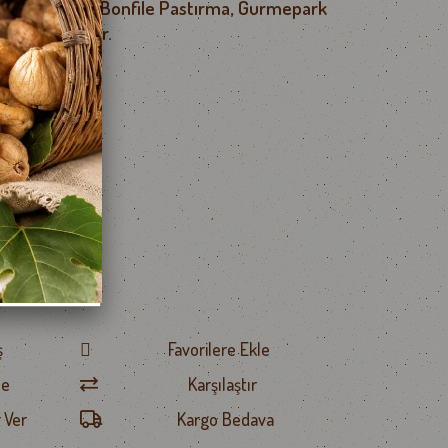
dıyla Başyazıcı Bonfile Pastırma, Gurmepark
lezzet katıyor.
 Dahil)
ş
Favorilere Ekle
le
Karşılaştır
 Ver
Kargo Bedava