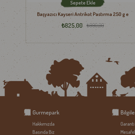
Sepete Ekle
Bizi tercih ettiğiniz için teşekkür eder, afiyetle tüketmenizi 
e
Başyazıcı Kayseri Antrikot Pastırma 250 g e
₺825,00
₺990,00
Gurmepark
Bilgil
Hakkımızda
Garanti 
Basında Biz
Mesafel