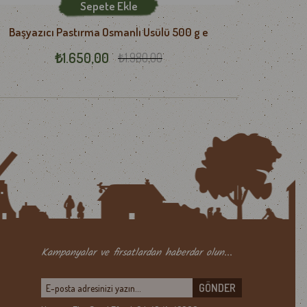
Sepete Ekle
Başyazıcı Pastırma Osmanlı Usülü 500 g e
Başyazı
₺1.650,00
₺1.980,00
Kampanyalar ve firsatlardan haberdar olun...
GÖNDER