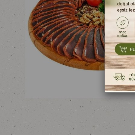
YOĞURTLAR
SALAM
MAYALAR
SUCUK