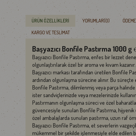
ÜRÜN ÖZELLIKLERI
YORUMLAR
(0)
ÖDEME
KARGO VE TESLIMAT
Başyazıcı Bonfile Pastırma 1000 g 
Başyazıcı Bonfile Pastırma, enfes bir lezzet dene
olgunlaştırılarak özel bir aroma ve kıvam kazanır.
Başyazıcı markası tarafından üretilen Bonfile Pastı
ardından olgunlaşma sürecine alınır. Bu süreçte et
Bonfile Pastırma, dilimlenmiş veya parça halinde su
ister sandviçlerinizde veya mezelerinizde kullanın
Pastırmanın olgunlaşma süreci ve özel baharatlar
güvencesiyle sunulan Bonfile Pastırma, hijyenik ür
özel ambalajlarda sunulan pastırma, uzun raf ömr
Başyazıcı Bonfile Pastırma, et severlerin vazgeçilme
mükemmel bir şekilde işlenmesiyle elde edilen bu 