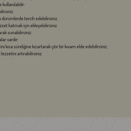
kullanılabilir:
irsiniz.
 dürümlerde tercih edebilirsiniz.
zzet katmak için ekleyebilirsiniz.
ak sunabilirsiniz.
lar vardır:
i kısa süreliğine kızartarak çıtır bir kıvam elde edebilirsiniz.
ezzetini artırabilirsiniz.
ullanarak pastırmanın aromasını yemeğe yansıtabilirsiniz.
klı lezzetler oluşturabilirsiniz.
eye özen gösterin, aksi takdirde pastırma sertleşebilir.