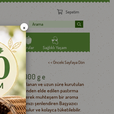
Sepetim
×
Mamüller
Kurular
Sağlıklı Yaşam
< < Önceki Sayfaya Dön
BZE TOZLARI
ÖZEL YAĞLAR
Pastırma 1000 g e
CİPS
TEMİZLİK
, özenle hazırlanan ve uzun süre kurutulan
LER
SAĞLIK TAKVİYESİ
iteli bonfile etinden elde edilen pastırma
ER
la zenginleştirilerek muhteşem bir aroma
etiyle sofralarınızı şenlendiren Başyazıcı
iş olarak sunulur ve kolayca tüketilebilir.