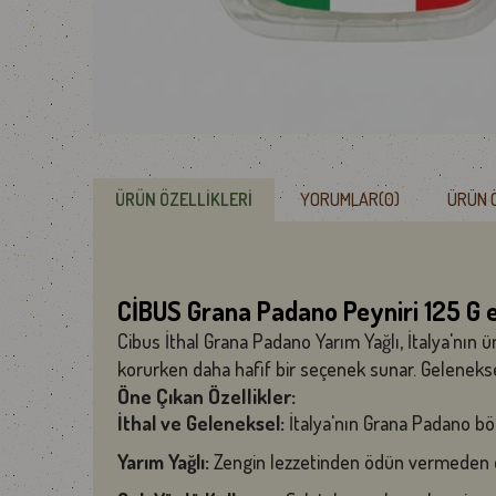
ÜRÜN ÖZELLIKLERI
YORUMLAR
(0)
ÜRÜN 
CİBUS Grana Padano Peyniri 125 G 
Cibus İthal Grana Padano Yarım Yağlı, İtalya'nın ü
korurken daha hafif bir seçenek sunar. Gelenekse
Öne Çıkan Özellikler:
İthal ve Geleneksel:
İtalya'nın Grana Padano böl
Yarım Yağlı:
Zengin lezzetinden ödün vermeden dah