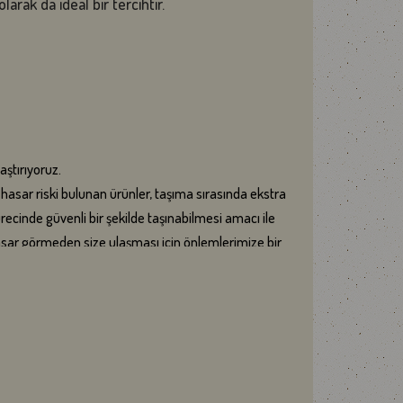
larak da ideal bir tercihtir.
aştırıyoruz.
sar riski bulunan ürünler, taşıma sırasında ekstra
cinde güvenli bir şekilde taşınabilmesi amacı ile
hasar görmeden size ulaşması için önlemlerimize bir
ilmeden gönderim yapılabilmektedir. Siz değerli
ndirdikten sonra tüketmenizi tavsiye ederiz.
 Kış şartları veya yaşanabilecek ulaştırma aksaklıkları