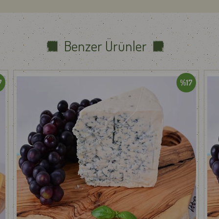
erebilir.
ışmaktadır. Pazar günü ise kapalıdır.
Benzer Ürünler
e veya teslimat sürecinde yaşadığınız herhangi bir sorunu
info@gurmepa
dileriz.
7
%17