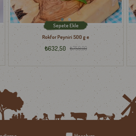
Sepete Ekle
Rokfor Peyniri 500 g e
₺632,50
₺759,00
endirme
Hesabım