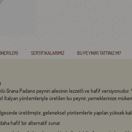
ÖNERILERI
SERTIFIKALARIMIZ
BU PEYNIRI TATTINIZ MI?
e
nlü Grana Padano peyniri ailesinin lezzetli ve hafif versiyonudur. 
l İtalyan yöntemleriyle üretilen bu peynir, yemeklerinize mükemm
gesinde üretilmiştir, geleneksel yöntemlerle yapılan yüksek kalite
a hafif bir alternatif sunar.