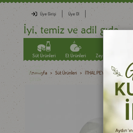
Üye Girişi
Üye Ol
Süt Ürünleri
Et Ürünleri
Zeytin-Zeytinyağlar
Anasayfa
>
Süt Ürünleri
>
İTHAL PEYNİRLER
>
CİB
YÖRESEL PEYNİRLER
SOSİS
ZEYTİN
Çiftlik
TULUM PEYNİRLERİ
FÜME ETLER
ÖZEL ZEYTİNLER
EZİNE PEYNİRLERİ
JAMBON
ZEYTİNYAĞLARI
GURME PEYNİRLER
KAVURMA
İTHAL PEYNİRLER
KURU ET
TEREYAĞLAR
PASTIRMA