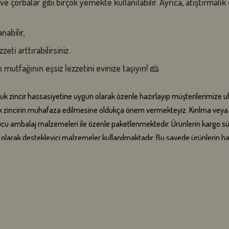
e çorbalar gibi birçok yemekte kullanılabilir. Ayrıca, atıştırmalık o
abilir,
eti arttırabilirsiniz.
n mutfağının eşsiz lezzetini evinize taşıyın! 🧀
oğuk zincir hassasiyetine uygun olarak özenle hazırlayıp müşterilerimize ul
zincirin muhafaza edilmesine oldukça önem vermekteyiz. Kırılma veya ha
 ambalaj malzemeleri ile özenle paketlenmektedir. Ürünlerin kargo süre
ek olarak destekleyici malzemeler kullanılmaktadır. Bu sayede ürünlerin 
isinde gönderilmektedir. İsteğiniz doğrultusunda ise tek parça olarak kes
iyle ulaştırabilmek amacıyla, vakumlu paketleme yöntemi kullanılmaktadır.
eri teslim aldıktan sonra ambalajlarını açmadan buzdolabında 4 saat dinle
, en uzak bölgelere dahi ortalama 2 iş günü içerisinde teslim edilmektedir.