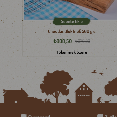
Sepete Ekle
Cheddar Blok İnek 500 g e
₺808,50
₺970,20
Tükenmek üzere
Gurmepark
Bilgil