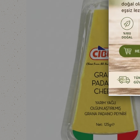
YOĞURTLAR
SALAM
MAYALAR
SUCUK