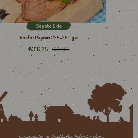
Sepete Ekle
Rokfor Peyniri 225-250 g e
₺316,25
₺379,50
Kampanyalar ve firsatlardan haberdar olun...