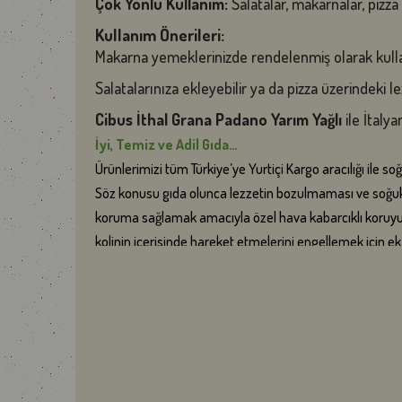
Çok Yönlü Kullanım:
Salatalar, makarnalar, pizza v
Kullanım Önerileri:
Makarna yemeklerinizde rendelenmiş olarak kullan
Salatalarınıza ekleyebilir ya da pizza üzerindeki lezz
Cibus İthal Grana Padano Yarım Yağlı
ile İtalya
İyi, Temiz ve Adil Gıda…
Ürünlerimizi tüm Türkiye’ye Yurtiçi Kargo aracılığı ile s
Söz konusu gıda olunca lezzetin bozulmaması ve soğuk 
koruma sağlamak amacıyla özel hava kabarcıklı koruyucu
kolinin içerisinde hareket etmelerini engellemek için 
yenisini ekliyoruz.
Et ürünleri, ince dilimler halinde vakumlu paketler içer
müşterilerimize ürünleri ilk günkü tazelik ve lezzetler
Et ve süt ürünleri gibi bozulabilecek ürünl
DİKKAT !
Türkiye'nin her yerine gönderim yapılmaktadır. Ürünleriniz