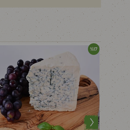
rk.com.tr
adresinden, Whatsapp iletişim
%17