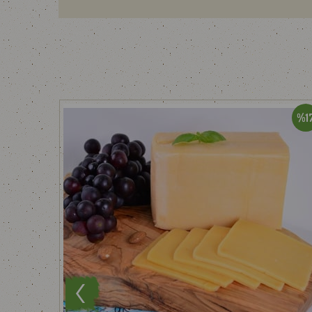
nedeniyle teslimat süresi en fazla 12-24 saat değişiklik göst
NOT : Kargo şirketimiz Cumartesi günü 12:00'a kadar çal
Her ne kadar gerekli tüm önlemler alınsa da, paketlem
numaramızdan bizimle paylaşabilirsiniz.
%17
Bizi tercih ettiğiniz için teşekkür eder, afiyetle tüketmenizi 
%1