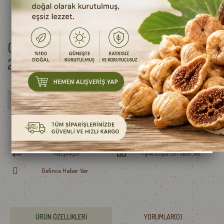
Cibus Parmigiano Reggiano Peyniri
200 g e
ÜRÜN STOKLARIMIZDA KALMAMIŞTIR.
Favorilere Ekle
İstek Listeme Ekle
Karşılaştır
Fiyat Düşünce Haber Ver
Gelince Haber Ver
ÜRÜN ÖZELLIKLERI
YORUMLAR
(0)