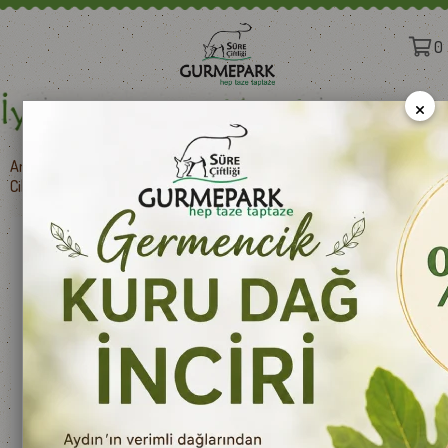
0
×
Anasayfa
>
Süt Ürünleri
>
İTHAL PEYNİRLER
>
Cibus Parmigiano Reggiano Peyniri 200 g e