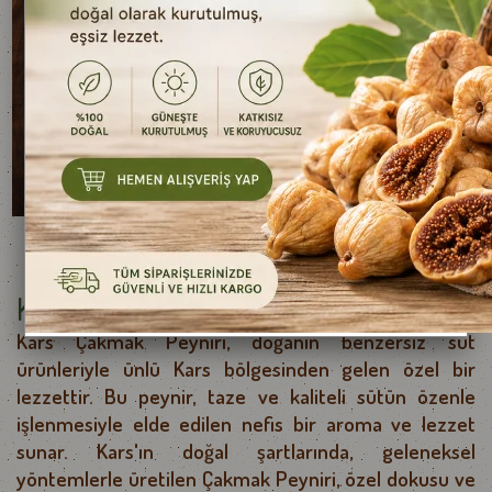
Kars Çakmak Peyniri 250 g e
Kars Çakmak Peyniri, doğanın benzersiz süt 
ürünleriyle ünlü Kars bölgesinden gelen özel bir 
lezzettir.
 Bu peynir, taze ve kaliteli sütün özenle 
işlenmesiyle elde edilen nefis bir aroma ve lezzet 
sunar
. Kars'ın doğal şartlarında, geleneksel 
yöntemlerle üretilen Çakmak Peyniri, özel dokusu ve 