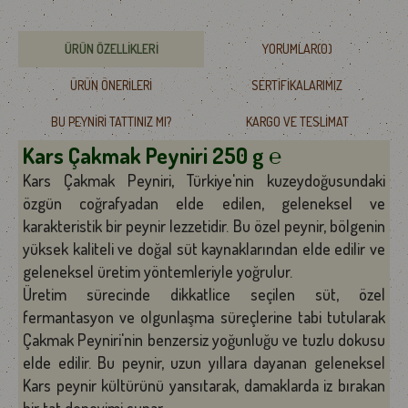
ÜRÜN ÖZELLIKLERI
YORUMLAR
(0)
ÜRÜN ÖNERILERI
SERTIFIKALARIMIZ
BU PEYNIRI TATTINIZ MI?
KARGO VE TESLIMAT
Kars Çakmak Peyniri 250 g ℮
Kars Çakmak Peyniri, Türkiye'nin kuzeydoğusundaki
özgün coğrafyadan elde edilen, geleneksel ve
karakteristik bir peynir lezzetidir. Bu özel peynir, bölgenin
yüksek kaliteli ve doğal süt kaynaklarından elde edilir ve
geleneksel üretim yöntemleriyle yoğrulur.
Üretim sürecinde dikkatlice seçilen süt, özel
fermantasyon ve olgunlaşma süreçlerine tabi tutularak
Çakmak Peyniri'nin benzersiz yoğunluğu ve tuzlu dokusu
elde edilir. Bu peynir, uzun yıllara dayanan geleneksel
Kars peynir kültürünü yansıtarak, damaklarda iz bırakan