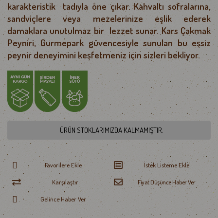
karakteristik 
 tadıyla öne çıkar. Kahvaltı sofralarına, 
sandviçlere veya mezelerinize eşlik ederek 
damaklara unutulmaz bir 
 lezzet sunar. Kars Çakmak 
Peyniri, Gurmepark güvencesiyle sunulan bu eşsiz 
peynir deneyimini keşfetmeniz için sizleri bekliyor.
ÜRÜN STOKLARIMIZDA KALMAMIŞTIR.
Favorilere Ekle
İstek Listeme Ekle
Karşılaştır
Fiyat Düşünce Haber Ver
Gelince Haber Ver