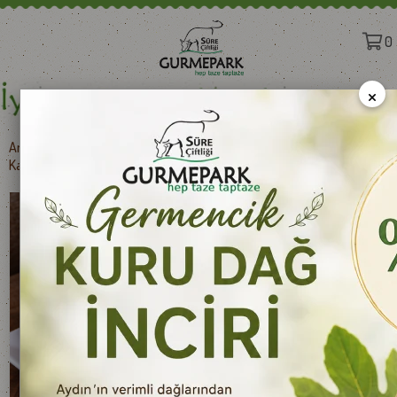
0
×
Anasayfa
>
Süt Ürünleri
>
YÖRESEL PEYNİRLER
>
Kars Çakmak Peyniri 250 g e