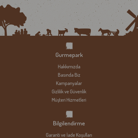
müşterilerimize ürünleri ilk günkü tazelik ve lezzetleriyle
ulaştırabilmek amacıyla, vakumlu paketleme yöntemi
kullanılmaktadır.
Et ve süt ürünleri gibi bozulabilecek ürünleri teslim
DİKKAT !
aldıktan sonra ambalajlarını açmadan buzdolabında 4 saat
dinlendirdikten sonra tüketmenizi tavsiye ederiz.
Gurmepark
Türkiye'nin her yerine gönderim yapılmaktadır. Ürünleriniz, en
uzak bölgelere dahi ortalama 2 iş günü içerisinde teslim
Hakkımızda
edilmektedir. Kış şartları veya yaşanabilecek ulaştırma
Basında Biz
aksaklıkları nedeniyle teslimat süresi en fazla 12-24 saat değişiklik
Kampanyalar
gösterebilir.
Gizlilik ve Güvenlik
Müşteri Hizmetleri
NOT : Kargo şirketimiz Cumartesi günü 12:00'a kadar
çalışmaktadır. Pazar günü ise kapalıdır.
Bilgilendirme
Her ne kadar gerekli tüm önlemler alınsa da, paketleme veya
teslimat sürecinde yaşadığınız herhangi bir sorunu
Garanti ve İade Koşulları
info@gurmepark.com.tr
adresinden, Whatsapp iletişim