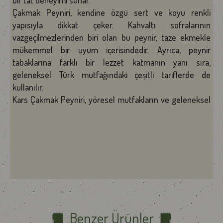
bir tat deneyimi sunar.
Çakmak Peyniri, kendine özgü sert ve koyu renkli
yapısıyla dikkat çeker. Kahvaltı sofralarının
vazgeçilmezlerinden biri olan bu peynir, taze ekmekle
mükemmel bir uyum içerisindedir. Ayrıca, peynir
tabaklarına farklı bir lezzet katmanın yanı sıra,
geleneksel Türk mutfağındaki çeşitli tariflerde de
kullanılır.
Kars Çakmak Peyniri, yöresel mutfakların ve geleneksel
sofraların vazgeçilmez bir parçasıdır. Bu peynir, sadece
lezzetiyle değil, aynı zamanda geleneksel üretim
sürecine bağlılığıyla da ön plana çıkar. Sofranıza değer
katan bu lezzeti deneyimleyerek, Türk peynir
geleneğinin zenginliğini keşfetmek mümkündür.
Besin Değerleri
Enerji: 340 kcal
Yağ: 25 g
Protein: 27 g
Benzer Ürünler