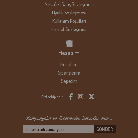
NOT : Kargo şirketimiz Cumartesi günü 12:00'a kadar
Mesafeli Satış Sözleşmesi
çalışmaktadır. Pazar günü ise kapalıdır.
Üyelik Sözleşmesi
Kullanım Koşulları
Her ne kadar gerekli tüm önlemler alınsa da, paketleme veya
Hizmet Sözleşmesi
teslimat sürecinde yaşadığınız herhangi bir sorunu
info@gurmepark.com.tr
adresinden, Whatsapp iletişim
numaramızdan bizimle paylaşabilirsiniz.
Hesabım
Bizi tercih ettiğiniz için teşekkür eder, afiyetle tüketmenizi dileriz.
Hesabım
Siparişlerim
Sepetim
Bizi takip edin
Kampanyalar ve firsatlardan haberdar olun...
GÖNDER