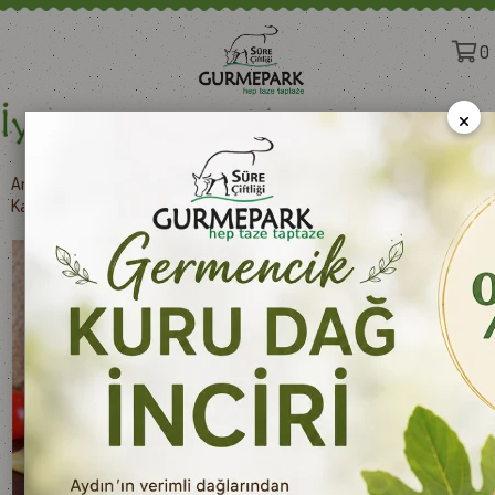
0
×
Anasayfa
>
Süt Ürünleri
>
YÖRESEL PEYNİRLER
>
Kars Eski Kaşar Peyniri 250 g e