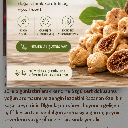
Kars Eski Kaşar Peyniri 250 g e
Kars Eski Kaşar Peyniri, Kars yöresinin kaliteli
sütlerinden geleneksel yöntemlerle üretilen ve uzun
süre olgunlaştırılarak kendine özgü sert dokusunu,
yoğun aromasını ve zengin lezzetini kazanan özel bir
kaşar peyniridir. Olgunlaşma süreci boyunca gelişen
hafif keskin tadı ve dolgun aromasıyla gurme peynir
severlerin vazgeçilmezleri arasında yer alır.