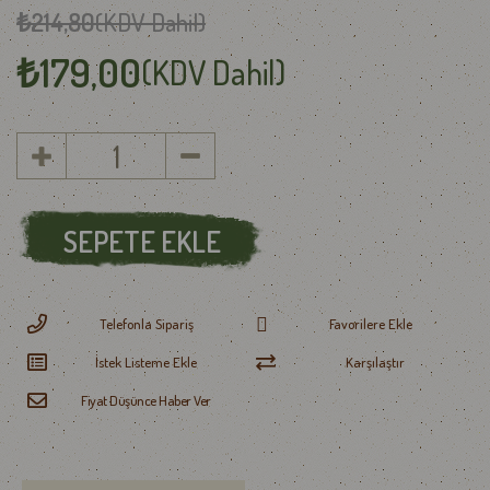
₺214,80
(KDV Dahil)
₺179,00
(KDV Dahil)
Telefonla Sipariş
Favorilere Ekle
İstek Listeme Ekle
Karşılaştır
Fiyat Düşünce Haber Ver