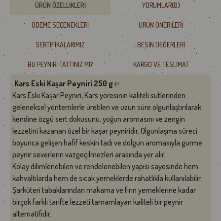
ÜRÜN ÖZELLIKLERI
YORUMLAR
(0)
ÖDEME SEÇENEKLERI
ÜRÜN ÖNERILERI
SERTIFIKALARIMIZ
BESIN DEĞERLERI
BU PEYNIRI TATTINIZ MI?
KARGO VE TESLIMAT
Kars Eski Kaşar Peyniri 250 g ℮
Kars Eski Kaşar Peyniri, Kars yöresinin kaliteli sütlerinden
geleneksel yöntemlerle üretilen ve uzun süre olgunlaştırılarak
kendine özgü sert dokusunu, yoğun aromasını ve zengin
lezzetini kazanan özel bir kaşar peyniridir. Olgunlaşma süreci
boyunca gelişen hafif keskin tadı ve dolgun aromasıyla gurme
peynir severlerin vazgeçilmezleri arasında yer alır.
Kolay dilimlenebilen ve rendelenebilen yapısı sayesinde hem
kahvaltılarda hem de sıcak yemeklerde rahatlıkla kullanılabilir.
Şarküteri tabaklarından makarna ve fırın yemeklerine kadar
birçok farklı tarifte lezzeti tamamlayan kaliteli bir peynir
alternatifidir.