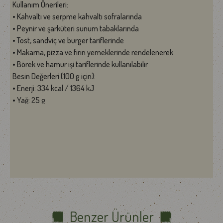
Kullanım Önerileri:
• Kahvaltı ve serpme kahvaltı sofralarında
• Peynir ve şarküteri sunum tabaklarında
• Tost, sandviç ve burger tariflerinde
• Makarna, pizza ve fırın yemeklerinde rendelenerek
• Börek ve hamur işi tariflerinde kullanılabilir
Besin Değerleri (100 g için):
• Enerji: 334 kcal / 1364 kJ
• Yağ: 25 g
• Doymuş Yağ: 13,2 g
• Karbonhidrat: 2 g
• Şeker: 2,5 g
• Protein: 26,9 g
• Tuz: 2 g
İçindekiler:
Pastörize inek sütü, tuz, peynir mayası.
Alerjen Bilgisi:
Laktoz içerir.
Benzer Ürünler
Menşei: Türkiye