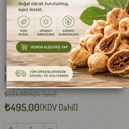
Landana İthal Gouda Peyniri
Fesleğenli Gouda Yeşil 250 g e
₺594,00
(KDV Dahil)
₺495,00
(KDV Dahil)