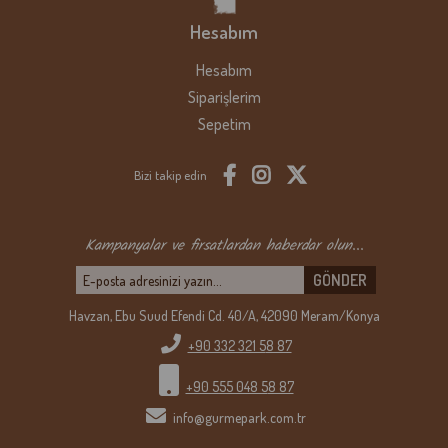
Hesabım
Hesabım
Siparişlerim
Sepetim
Bizi takip edin
Kampanyalar ve firsatlardan haberdar olun...
GÖNDER
Havzan, Ebu Suud Efendi Cd. 40/A, 42090 Meram/Konya
+90 332 321 5
8 87
+90 555 048 5
8 87
info@gurmepark.com.tr