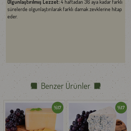
Olgunlaştırılmış Lezzet:
4 haftadan 36 aya kadar farklı
sürelerde olgunlaştırılarak farklı damak zevklerine hitap
eder.
Kullanım Önerileri:
Ş*rap eşlikçisi olarak sunabilir,
Salatalarda ve sandviçlerde taze fesleğen dokunuşuyla
kullanabilirsiniz.
Landana Fesleğenli Gouda Peynir
ile yemeklerinize
aromatik bir dokunuş katın ve bu tarihi lezzeti keşfedin!
🧀
İyi, Temiz ve Adil Gıda…
Benzer Ürünler
Ürünlerimizi tüm Türkiye’ye Yurtiçi Kargo aracılığı ile soğuk zincir
hassasiyetine uygun olarak özenle hazırlayıp müşterilerimize
ulaştırıyoruz.
Söz konusu gıda olunca lezzetin bozulmaması ve soğuk zincirin
%17
%17
muhafaza edilmesine oldukça önem vermekteyiz. Kırılma veya
hasar riski bulunan ürünler, taşıma sırasında ekstra koruma
sağlamak amacıyla özel hava kabarcıklı koruyucu ambalaj