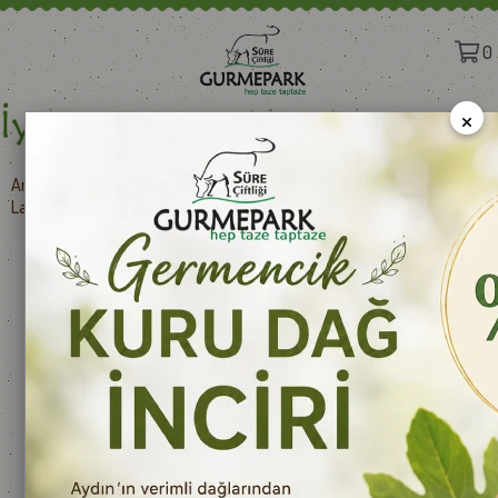
0
×
Anasayfa
>
Süt Ürünleri
>
İTHAL PEYNİRLER
>
Landana İthal Gouda Peyniri Fesleğenli Gouda Yeşil 250 g e