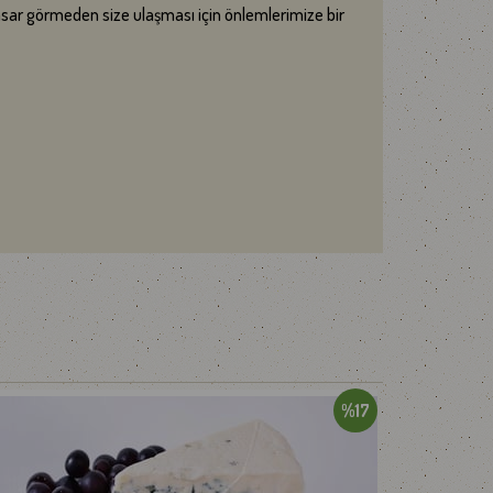
hasar görmeden size ulaşması için önlemlerimize bir
ilmeden gönderim yapılabilmektedir. Siz değerli
ndirdikten sonra tüketmenizi tavsiye ederiz.
 Kış şartları veya yaşanabilecek ulaştırma aksaklıkları
rk.com.tr
adresinden, Whatsapp iletişim
%17