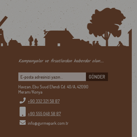
Kampanyalar ve firsatlardan haberdar olun...
GÖNDER
Havzan, Ebu Suud Efendi Cd. 40/A, 42090
Meram/Konya
+90 332 321 5
8 87
+90 555 048 5
8 87
info@gurmepark.com.tr