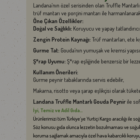
Landana’nın özel serisinden olan Truffle Mantarlı 
trüf mantarı ve porçini mantarı ile harmanlanarak 
Öne Çıkan Özellikler:
Doğal ve Sağlıklı:
Koruyucu ve yapay tatlandırıcı
Zengin Protein Kaynağı:
Trüf mantarları, ete kıy
Gurme Tat:
Gouda’nın yumuşak ve kremsi yapısın
Ş*rap Uyumu:
Ş*rap eşliğinde benzersiz bir lezz
Kullanım Önerileri:
Gurme peynir tabaklarında servis edebilir,
Makarna, risotto veya şarap eşlikçisi olarak tüketeb
Landana Truffle Mantarlı Gouda Peynir
ile sof
İyi, Temiz ve Adil Gıda…
Ürünlerimizi tüm Türkiye’ye Yurtiçi Kargo aracılığı ile s
Söz konusu gıda olunca lezzetin bozulmaması ve soğuk 
koruma sağlamak amacıyla özel hava kabarcıklı koruyucu