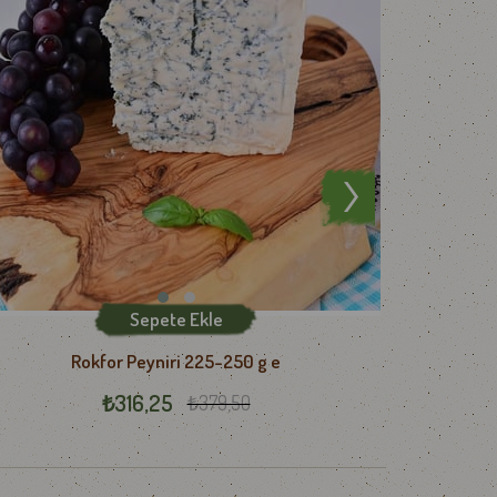
Sepete Ekle
Rokfor Peyniri 225-250 g e
₺316,25
₺379,50