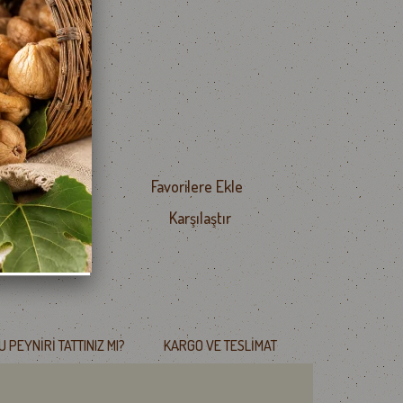
ş
Favorilere Ekle
le
Karşılaştır
 Ver
U PEYNIRI TATTINIZ MI?
KARGO VE TESLIMAT