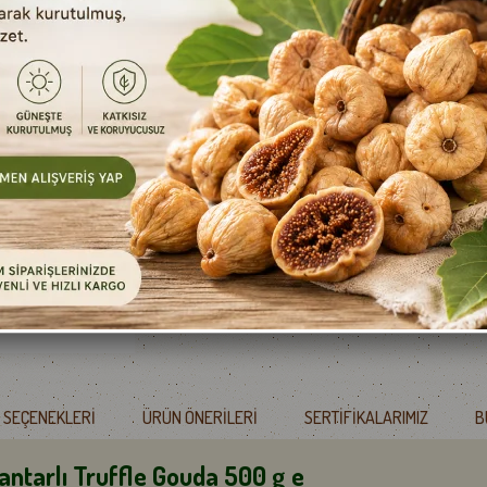
MEZE
KAHVE
ÇAY
Telefonla Sipari
İstek Listeme Ek
Fiyat Düşünce Haber
 SEÇENEKLERI
ÜRÜN ÖNERILERI
SERTIFIKALARIMIZ
B
antarlı Truffle Gouda 500 g e