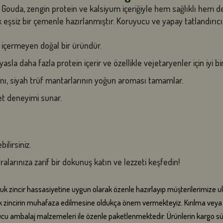
Gouda, zengin protein ve kalsiyum içeriğiyle hem sağlıklı hem de le
eşsiz bir çemenle hazırlanmıştır. Koruyucu ve yapay tatlandırıcı 
 içermeyen doğal bir üründür.
asla daha fazla protein içerir ve özellikle vejetaryenler için iyi bi
ı, siyah trüf mantarlarının yoğun aroması tamamlar.
et deneyimi sunar.
ilirsiniz.
ralarınıza zarif bir dokunuş katın ve lezzeti keşfedin!
oğuk zincir hassasiyetine uygun olarak özenle hazırlayıp müşterilerimize ul
zincirin muhafaza edilmesine oldukça önem vermekteyiz. Kırılma veya ha
 ambalaj malzemeleri ile özenle paketlenmektedir. Ürünlerin kargo süre