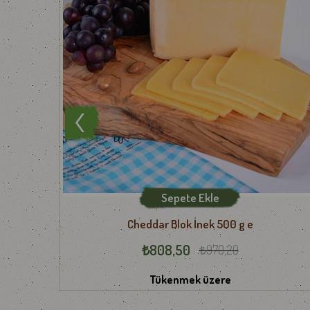
Sepete Ekle
Cheddar Blok İnek 500 g e
₺808,50
₺970,20
Tükenmek üzere