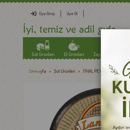
Üye Girişi
Üye Ol
Süt Ürünleri
Et Ürünleri
Zeytin-Zeytinyağlar
Anasayfa
>
Süt Ürünleri
>
İTHAL PEYNİRLER
>
Lan
YÖRESEL PEYNİRLER
SOSİS
ZEYTİN
Çiftlik
TULUM PEYNİRLERİ
FÜME ETLER
ÖZEL ZEYTİNLER
EZİNE PEYNİRLERİ
JAMBON
ZEYTİNYAĞLARI
GURME PEYNİRLER
KAVURMA
İTHAL PEYNİRLER
KURU ET
TEREYAĞLAR
PASTIRMA