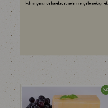
kolinin içerisinde hareket etmelerini engellemek için 
yenisini ekliyoruz.
Et ürünleri, ince dilimler halinde vakumlu paketler içer
müşterilerimize ürünleri ilk günkü tazelik ve lezzetler
Et ve süt ürünleri gibi bozulabilecek ürünl
DİKKAT !
Türkiye'nin her yerine gönderim yapılmaktadır. Ürünleriniz
nedeniyle teslimat süresi en fazla 12-24 saat değişiklik göst
NOT : Kargo şirketimiz Cumartesi günü 12:00'a kadar çal
Her ne kadar gerekli tüm önlemler alınsa da, paketlem
numaramızdan bizimle paylaşabilirsiniz.
Bizi tercih ettiğiniz için teşekkür eder, afiyetle tüketmenizi 
%17
%1