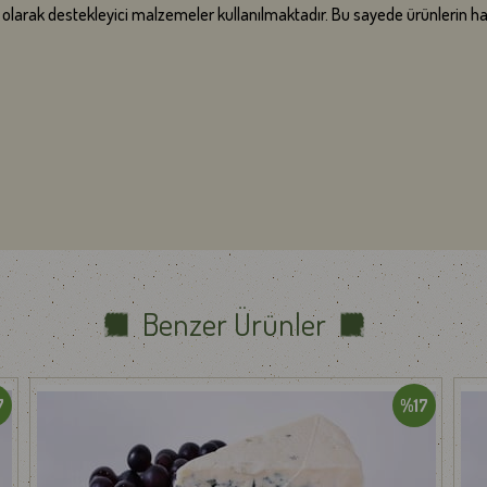
ek olarak destekleyici malzemeler kullanılmaktadır. Bu sayede ürünlerin 
isinde gönderilmektedir. İsteğiniz doğrultusunda ise tek parça olarak kes
iyle ulaştırabilmek amacıyla, vakumlu paketleme yöntemi kullanılmaktadır.
eri teslim aldıktan sonra ambalajlarını açmadan buzdolabında 4 saat dinle
, en uzak bölgelere dahi ortalama 2 iş günü içerisinde teslim edilmektedir.
erebilir.
ışmaktadır. Pazar günü ise kapalıdır.
e veya teslimat sürecinde yaşadığınız herhangi bir sorunu
Benzer Ürünler
info@gurmepa
dileriz.
7
%17