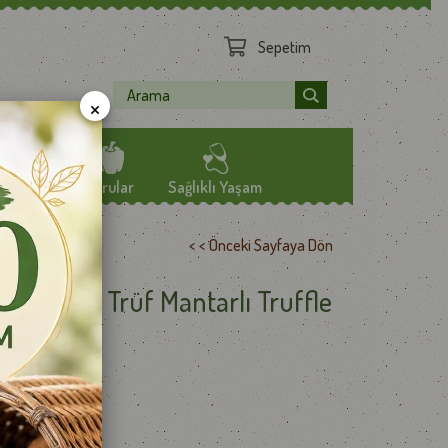
Sepetim
×
Mamüller
Kurular
Sağlıklı Yaşam
< < Önceki Sayfaya Dön
BZE TOZLARI
ÖZEL YAĞLAR
a Peyniri Trüf Mantarlı Truffle
CİPS
TEMİZLİK
LER
SAĞLIK TAKVİYESİ
ER
ahil)