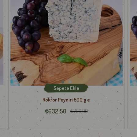
Sepete Ekle
Rokfor Peyniri 500 g e
₺632,50
₺759,00