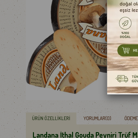
YOĞURTLAR
SALAM
MAYALAR
SUCUK
ÜRÜN ÖZELLIKLERI
YORUMLAR
(0)
ÖDEME
Landana İthal Gouda Peyniri Trüf M