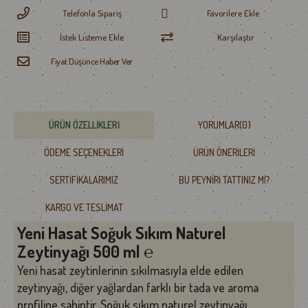
Telefonla Sipariş
Favorilere Ekle
İstek Listeme Ekle
Karşılaştır
Fiyat Düşünce Haber Ver
ÜRÜN ÖZELLIKLERI
YORUMLAR
(0)
ÖDEME SEÇENEKLERI
ÜRÜN ÖNERILERI
SERTIFIKALARIMIZ
BU PEYNIRI TATTINIZ MI?
KARGO VE TESLIMAT
Yeni Hasat Soğuk Sıkım Naturel
Zeytinyağı 500 ml ℮
Yeni hasat zeytinlerinin sıkılmasıyla elde edilen
zeytinyağı, diğer yağlardan farklı bir tada ve aroma
profiline sahiptir. Soğuk
sıkım naturel zeytinyağı,