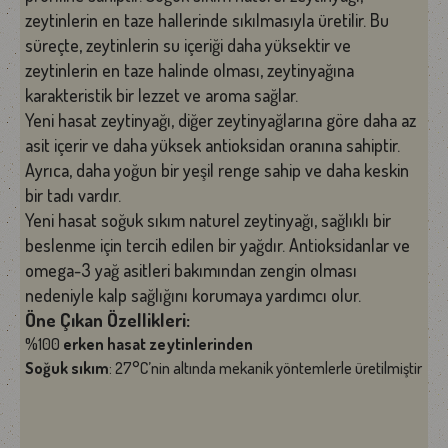
zeytinlerin en taze hallerinde sıkılmasıyla üretilir. Bu
süreçte, zeytinlerin su içeriği daha yüksektir ve
zeytinlerin en taze halinde olması, zeytinyağına
karakteristik bir lezzet ve aroma sağlar.
Yeni hasat zeytinyağı, diğer zeytinyağlarına göre daha az
asit içerir ve daha yüksek antioksidan oranına sahiptir.
Ayrıca, daha yoğun bir yeşil renge sahip ve daha keskin
bir tadı vardır.
Yeni hasat soğuk sıkım naturel zeytinyağı, sağlıklı bir
beslenme için tercih edilen bir yağdır. Antioksidanlar ve
omega-3 yağ asitleri bakımından zengin olması
nedeniyle kalp sağlığını korumaya yardımcı olur.
Öne Çıkan Özellikleri:
%100
erken hasat zeytinlerinden
Soğuk sıkım
: 27°C’nin altında mekanik yöntemlerle üretilmiştir
Filtre edilmemiş
– doğal tortusu ile vitamin zengini
Düşük asit oranı (<0.8) ile yüksek kaliteli naturel sızma
500 ml ℮ cam şişe – tazelik koruyucu ambalaj