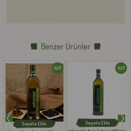
Nasıl Kullanılır?
Salatalar ve mezeler
üzerinde çiğ tüketim için idealdir
Ekmek banmalık
olarak kahvaltılarda
Zeytinyağlı yemekler
, sebze soteler ve gurme tariflerde
Sarımsaklı-zeytinyağlı karışımlarda
Detoks karışımlarında
sabah aç karna tüketilebilir
Benzer Ürünler
Faydaları Nelerdir?
Antioksidan zengini
(polifenol, E vitamini) – bağışıklık
destekleyici
Kalp ve damar sağlığına faydalı
%17
%17
Sindirim sistemini düzenler
Zihinsel fonksiyonlara ve hafızaya katkı sağlar
Cilt ve saç sağlığını destekler
(dışarıdan da uygulanabilir)
Besin Değerleri
Enerji: 884 kcal
Yağ: 100 g
Sepete Ekle
Sepete Ekle
Protein 0 g
Adramut Taş Baskı Zeytinyağı 1000 ml e