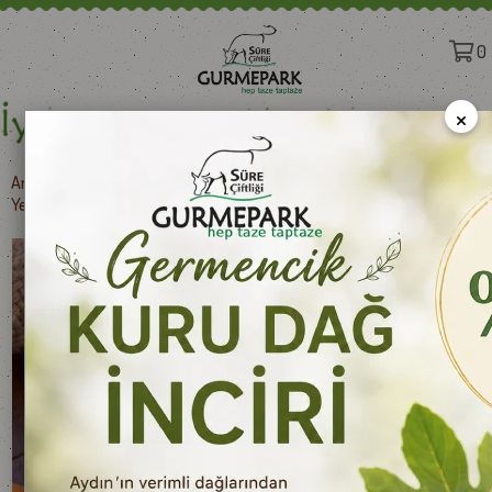
0
×
Anasayfa
>
Zeytin & Zeytinyağları
>
ZEYTİNYAĞLARI
>
Yeni Hasat Soğuk Sıkım Naturel Zeytinyağı 500 ml e